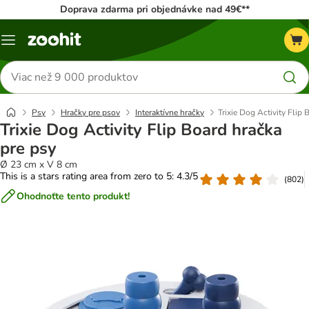
Doprava zdarma pri objednávke nad 49€**
Kategórie
Hľadať
produkty
Psy
Hračky pre psov
Interaktívne hračky
Trixie Dog Activity Flip 
Trixie Dog Activity Flip Board hračka
pre psy
Ø 23 cm x V 8 cm
This is a stars rating area from zero to 5: 4.3/5
(
802
)
Ohodnoťte tento produkt!