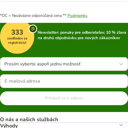
*OC = Nezáväzne odporúčaná cena **
Podmienky.
333
Newsletter: ponuky pre odberateľov; 10 % zľava
na druhú objednávku pre nových zákazníkov
zooBodov za
registráciu!
Prosím vyberte aspoň jednu možnosť
Prihlásiť sa k odberu
O nás a našich službách
Výhody