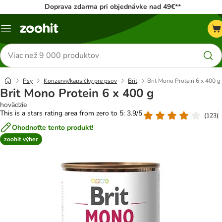
Doprava zdarma pri objednávke nad 49€**
Kategórie
Hľadať
produkty
Psy
Konzervy/kapsičky pre psov
Brit
Brit Mono Protein 6 x 400 g
Brit Mono Protein 6 x 400 g
hovädzie
This is a stars rating area from zero to 5: 3.9/5
(
123
)
Ohodnoťte tento produkt!
zoohit výber