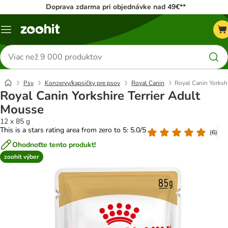
Doprava zdarma pri objednávke nad 49€**
Kategórie
Hľadať
produkty
Psy
Konzervy/kapsičky pre psov
Royal Canin
Royal Canin Yorkshi
Royal Canin Yorkshire Terrier Adult
Mousse
12 x 85 g
This is a stars rating area from zero to 5: 5.0/5
(
6
)
Ohodnoťte tento produkt!
zoohit výber