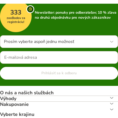
333
Newsletter: ponuky pre odberateľov; 10 % zľava
na druhú objednávku pre nových zákazníkov
zooBodov za
registráciu!
Prosím vyberte aspoň jednu možnosť
Prihlásiť sa k odberu
O nás a našich službách
Výhody
Nakupovanie
Vyberte krajinu