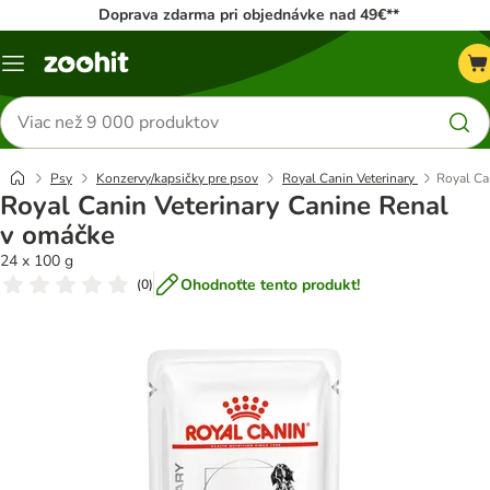
Doprava zdarma pri objednávke nad 49€**
Kategórie
Hľadať
produkty
Psy
Konzervy/kapsičky pre psov
Royal Canin Veterinary
Royal Ca
Royal Canin Veterinary Canine Renal
v omáčke
24 x 100 g
Ohodnoťte tento produkt!
(
0
)