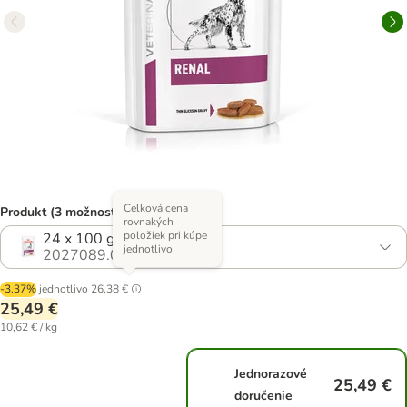
Celková cena
Produkt (3 možností)
rovnakých
položiek pri kúpe
24 x 100 g
jednotlivo
2027089.0
-3.37%
jednotlivo
26,38 €
25,49 €
10,62 € / kg
Jednorazové
25,49 €
doručenie