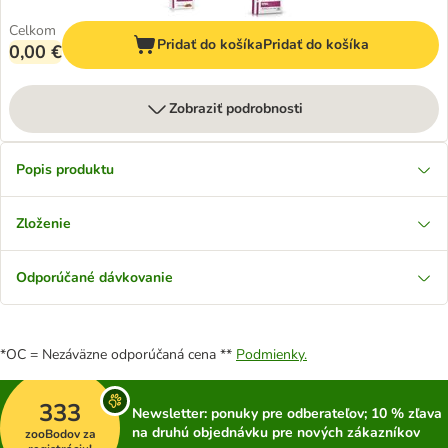
Celkom
Pridať do košíka
Pridať do košíka
0,00 €
Zobraziť podrobnosti
Popis produktu
Zloženie
Odporúčané dávkovanie
*OC = Nezáväzne odporúčaná cena **
Podmienky.
333
Newsletter: ponuky pre odberateľov; 10 % zľava
na druhú objednávku pre nových zákazníkov
zooBodov za