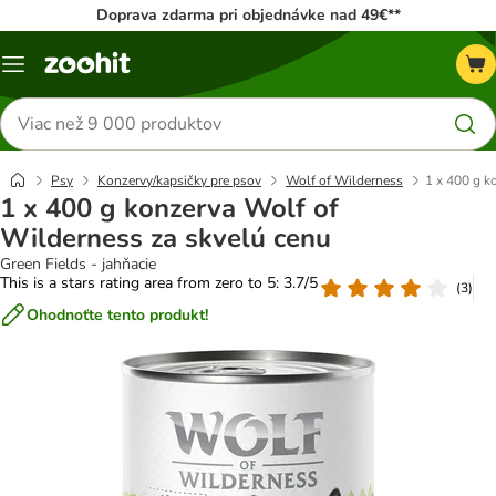
Doprava zdarma pri objednávke nad 49€**
Kategórie
Hľadať
produkty
Psy
Konzervy/kapsičky pre psov
Wolf of Wilderness
1 x 400 g k
1 x 400 g konzerva Wolf of
Wilderness za skvelú cenu
Green Fields - jahňacie
This is a stars rating area from zero to 5: 3.7/5
(
3
)
Ohodnoťte tento produkt!