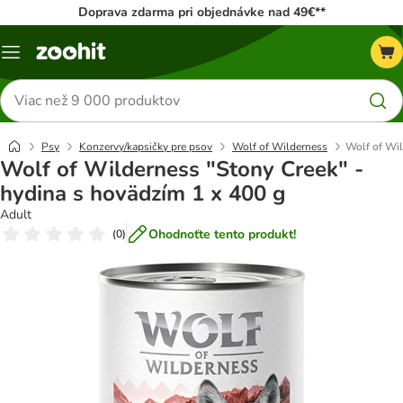
Doprava zdarma pri objednávke nad 49€**
Kategórie
Hľadať
produkty
Psy
Konzervy/kapsičky pre psov
Wolf of Wilderness
Wolf of Wil
Wolf of Wilderness "Stony Creek" -
hydina s hovädzím 1 x 400 g
Adult
Ohodnoťte tento produkt!
(
0
)