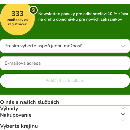
333
Newsletter: ponuky pre odberateľov; 10 % zľava
na druhú objednávku pre nových zákazníkov
zooBodov za
registráciu!
Prosím vyberte aspoň jednu možnosť
Prihlásiť sa k odberu
O nás a našich službách
Výhody
Nakupovanie
Vyberte krajinu