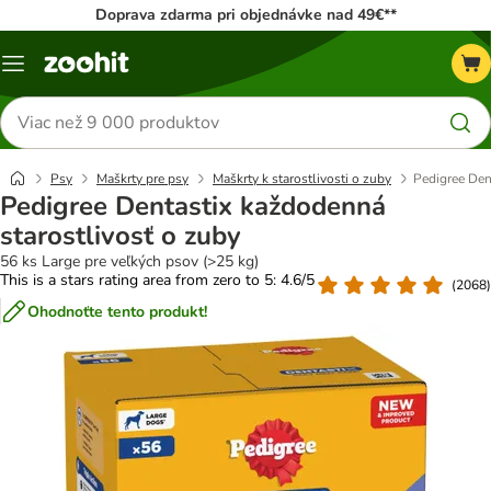
Doprava zdarma pri objednávke nad 49€**
Kategórie
Hľadať
produkty
Psy
Maškrty pre psy
Maškrty k starostlivosti o zuby
Pedigree Den
Pedigree Dentastix každodenná
starostlivosť o zuby
56 ks Large pre veľkých psov (>25 kg)
This is a stars rating area from zero to 5: 4.6/5
(
2068
)
Ohodnoťte tento produkt!