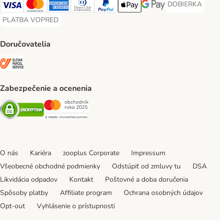
DOBIERKA
DOBIERKA Paym
Visa Payment Method
Mastercard Payment Method
American Express Payment Method
Diners Club Payment Method
PayPal Payment Method
Apple Pay Payment Method
Google Pay Payment Me
PLATBA VOPRED
PLATBA VOPRED Payment Method
Doručovatelia
SLOVAK PARCEL SERVICE Shipping Method
Zabezpečenie a ocenenia
Security
Security
O nás
Kariéra
zooplus Corporate
Impressum
Všeobecné obchodné podmienky
Odstúpiť od zmluvy tu
DSA
Likvidácia odpadov
Kontakt
Poštovné a doba doručenia
Spôsoby platby
Affiliate program
Ochrana osobných údajov
Opt-out
Vyhlásenie o prístupnosti