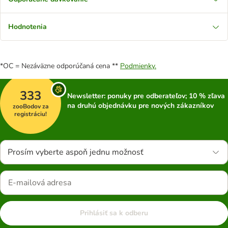
Hodnotenia
*OC = Nezáväzne odporúčaná cena **
Podmienky.
333
Newsletter: ponuky pre odberateľov; 10 % zľava
na druhú objednávku pre nových zákazníkov
zooBodov za
registráciu!
Prosím vyberte aspoň jednu možnosť
Prihlásiť sa k odberu