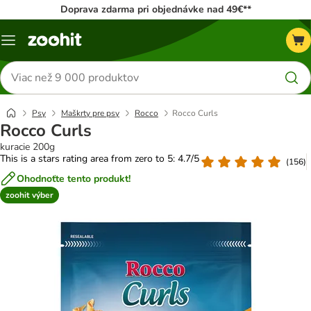
Doprava zdarma pri objednávke nad 49€**
Kategórie
Hľadať
produkty
Psy
Maškrty pre psy
Rocco
Rocco Curls
Rocco Curls
kuracie 200g
This is a stars rating area from zero to 5: 4.7/5
(
156
)
Ohodnoťte tento produkt!
zoohit výber