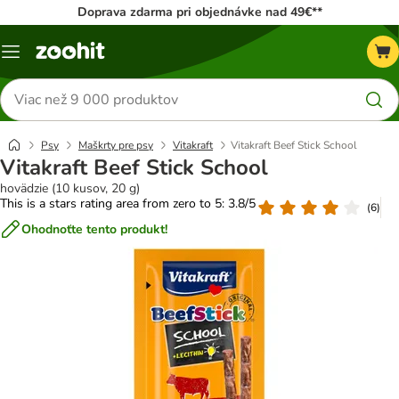
Doprava zdarma pri objednávke nad 49€**
Kategórie
Hľadať
produkty
Psy
Maškrty pre psy
Vitakraft
Vitakraft Beef Stick School
Vitakraft Beef Stick School
hovädzie (10 kusov, 20 g)
This is a stars rating area from zero to 5: 3.8/5
(
6
)
Ohodnoťte tento produkt!