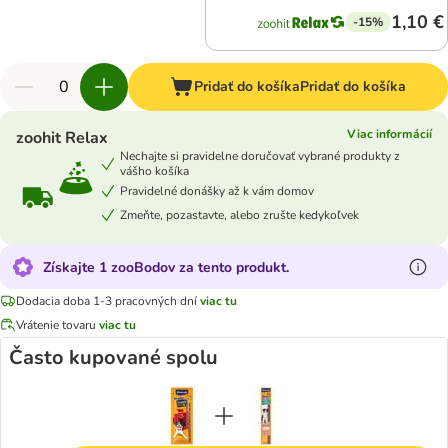
1,10 €
-15%
Pridať do košíka
Pridať do košíka
Viac informácií
zoohit Relax
Nechajte si pravidelne doručovať vybrané produkty z
vášho košíka
Pravidelné donášky až k vám domov
Zmeňte, pozastavte, alebo zrušte kedykoľvek
Získajte 1 zooBodov za tento produkt.
Dodacia doba 1-3 pracovných dní
viac tu
Vrátenie tovaru
viac tu
Často kupované spolu