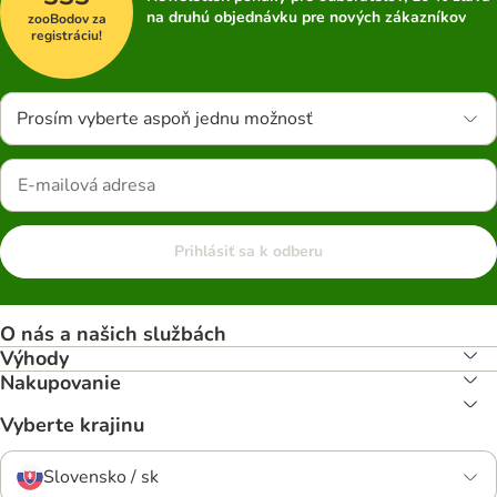
na druhú objednávku pre nových zákazníkov
zooBodov za
registráciu!
Prosím vyberte aspoň jednu možnosť
Prihlásiť sa k odberu
O nás a našich službách
Výhody
Nakupovanie
Vyberte krajinu
Slovensko / sk