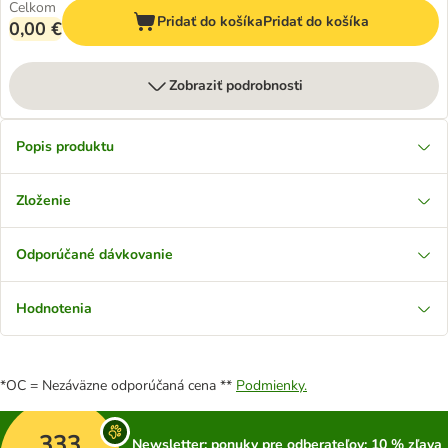
Celkom
Pridať do košíka
Pridať do košíka
0,00 €
Zobraziť podrobnosti
Popis produktu
Zloženie
Odporúčané dávkovanie
Hodnotenia
*OC = Nezáväzne odporúčaná cena **
Podmienky.
333
Newsletter: ponuky pre odberateľov; 10 % zľava