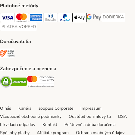
Platobné metódy
DOBIERKA
DOBIERKA Paym
Visa Payment Method
Mastercard Payment Method
American Express Payment Method
Diners Club Payment Method
PayPal Payment Method
Apple Pay Payment Method
Google Pay Payment Me
PLATBA VOPRED
PLATBA VOPRED Payment Method
Doručovatelia
SLOVAK PARCEL SERVICE Shipping Method
Zabezpečenie a ocenenia
Security
Security
O nás
Kariéra
zooplus Corporate
Impressum
Všeobecné obchodné podmienky
Odstúpiť od zmluvy tu
DSA
Likvidácia odpadov
Kontakt
Poštovné a doba doručenia
Spôsoby platby
Affiliate program
Ochrana osobných údajov