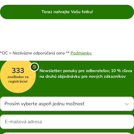
Teraz nahrajte Vašu fotku!
*OC = Nezáväzne odporúčaná cena **
Podmienky.
333
Newsletter: ponuky pre odberateľov; 10 % zľava
na druhú objednávku pre nových zákazníkov
zooBodov za
registráciu!
Prosím vyberte aspoň jednu možnosť