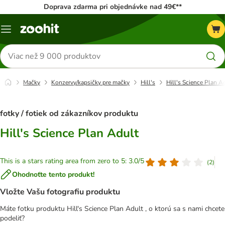
Doprava zdarma pri objednávke nad 49€**
Kategórie
Hľadať
produkty
Mačky
Konzervy/kapsičky pre mačky
Hill's
Hill's Science Plan A
fotky / fotiek od zákazníkov produktu
Hill's Science Plan Adult
This is a stars rating area from zero to 5: 3.0/5
(
2
)
Ohodnoťte tento produkt!
Vložte Vašu fotografiu produktu
Máte fotku produktu Hill's Science Plan Adult , o ktorú sa s nami chcete
podeliť?