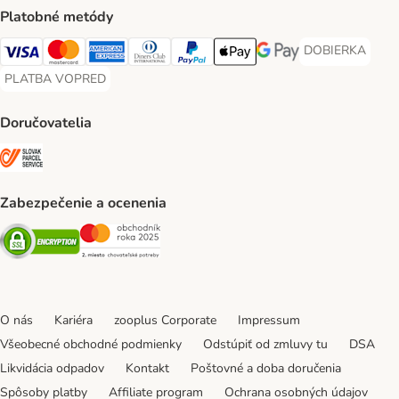
Platobné metódy
DOBIERKA
DOBIERKA Paym
Visa Payment Method
Mastercard Payment Method
American Express Payment Method
Diners Club Payment Method
PayPal Payment Method
Apple Pay Payment Method
Google Pay Payment Me
PLATBA VOPRED
PLATBA VOPRED Payment Method
Doručovatelia
SLOVAK PARCEL SERVICE Shipping Method
Zabezpečenie a ocenenia
Security
Security
O nás
Kariéra
zooplus Corporate
Impressum
Všeobecné obchodné podmienky
Odstúpiť od zmluvy tu
DSA
Likvidácia odpadov
Kontakt
Poštovné a doba doručenia
Spôsoby platby
Affiliate program
Ochrana osobných údajov