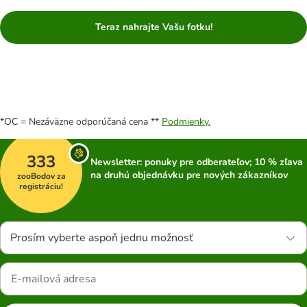
Teraz nahrajte Vašu fotku!
*OC = Nezáväzne odporúčaná cena **
Podmienky.
333
Newsletter: ponuky pre odberateľov; 10 % zľava
na druhú objednávku pre nových zákazníkov
zooBodov za
registráciu!
Prosím vyberte aspoň jednu možnosť