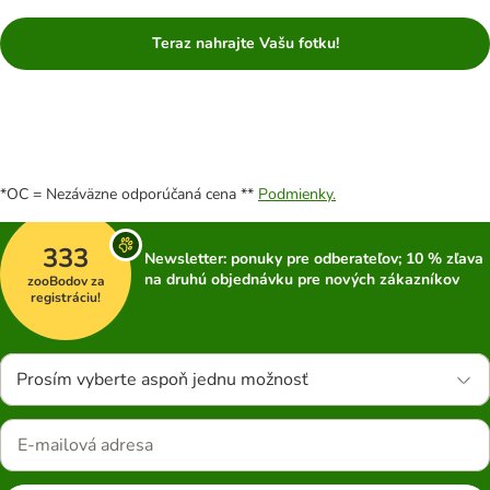
Teraz nahrajte Vašu fotku!
*OC = Nezáväzne odporúčaná cena **
Podmienky.
333
Newsletter: ponuky pre odberateľov; 10 % zľava
na druhú objednávku pre nových zákazníkov
zooBodov za
registráciu!
Prosím vyberte aspoň jednu možnosť