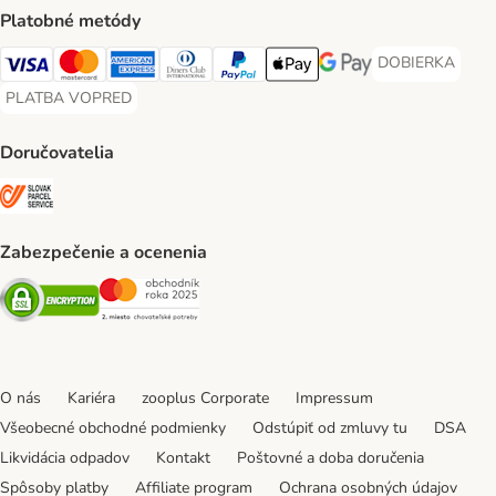
Platobné metódy
DOBIERKA
DOBIERKA Paym
Visa Payment Method
Mastercard Payment Method
American Express Payment Method
Diners Club Payment Method
PayPal Payment Method
Apple Pay Payment Method
Google Pay Payment Me
PLATBA VOPRED
PLATBA VOPRED Payment Method
Doručovatelia
SLOVAK PARCEL SERVICE Shipping Method
Zabezpečenie a ocenenia
Security
Security
O nás
Kariéra
zooplus Corporate
Impressum
Všeobecné obchodné podmienky
Odstúpiť od zmluvy tu
DSA
Likvidácia odpadov
Kontakt
Poštovné a doba doručenia
Spôsoby platby
Affiliate program
Ochrana osobných údajov