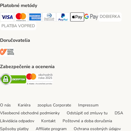
Platobné metódy
DOBIERKA
DOBIERKA Paym
Visa Payment Method
Mastercard Payment Method
American Express Payment Method
Diners Club Payment Method
PayPal Payment Method
Apple Pay Payment Method
Google Pay Payment Me
PLATBA VOPRED
PLATBA VOPRED Payment Method
Doručovatelia
SLOVAK PARCEL SERVICE Shipping Method
Zabezpečenie a ocenenia
Security
Security
O nás
Kariéra
zooplus Corporate
Impressum
Všeobecné obchodné podmienky
Odstúpiť od zmluvy tu
DSA
Likvidácia odpadov
Kontakt
Poštovné a doba doručenia
Spôsoby platby
Affiliate program
Ochrana osobných údajov