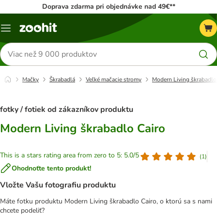
Doprava zdarma pri objednávke nad 49€**
Kategórie
Hľadať
produkty
Mačky
Škrabadlá
Veľké mačacie stromy
Modern Living škrabadlo
fotky / fotiek od zákazníkov produktu
Modern Living škrabadlo Cairo
This is a stars rating area from zero to 5: 5.0/5
(
1
)
Ohodnoťte tento produkt!
Vložte Vašu fotografiu produktu
Máte fotku produktu Modern Living škrabadlo Cairo, o ktorú sa s nami
chcete podeliť?