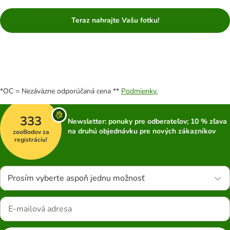
Teraz nahrajte Vašu fotku!
*OC = Nezáväzne odporúčaná cena **
Podmienky.
333
Newsletter: ponuky pre odberateľov; 10 % zľava
na druhú objednávku pre nových zákazníkov
zooBodov za
registráciu!
Prosím vyberte aspoň jednu možnosť