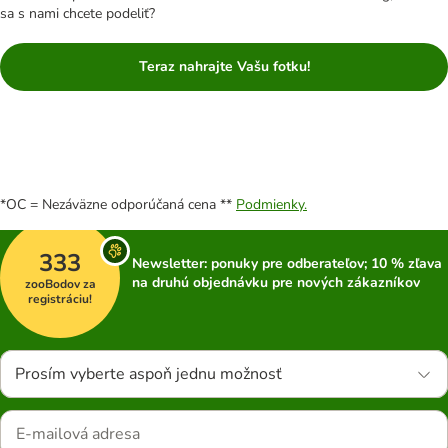
sa s nami chcete podeliť?
Teraz nahrajte Vašu fotku!
*OC = Nezáväzne odporúčaná cena **
Podmienky.
333
Newsletter: ponuky pre odberateľov; 10 % zľava
na druhú objednávku pre nových zákazníkov
zooBodov za
registráciu!
Prosím vyberte aspoň jednu možnosť