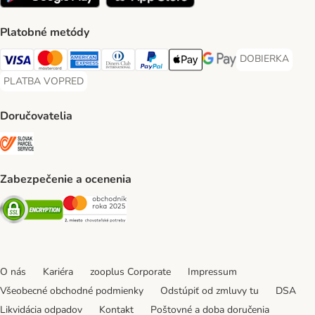
Platobné metódy
DOBIERKA
DOBIERKA Paym
Visa Payment Method
Mastercard Payment Method
American Express Payment Method
Diners Club Payment Method
PayPal Payment Method
Apple Pay Payment Method
Google Pay Payment Me
PLATBA VOPRED
PLATBA VOPRED Payment Method
Doručovatelia
SLOVAK PARCEL SERVICE Shipping Method
Zabezpečenie a ocenenia
Security
Security
O nás
Kariéra
zooplus Corporate
Impressum
Všeobecné obchodné podmienky
Odstúpiť od zmluvy tu
DSA
Likvidácia odpadov
Kontakt
Poštovné a doba doručenia