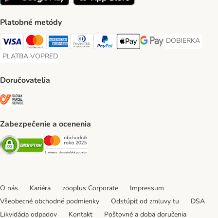
Platobné metódy
DOBIERKA
DOBIERKA Paym
Visa Payment Method
Mastercard Payment Method
American Express Payment Method
Diners Club Payment Method
PayPal Payment Method
Apple Pay Payment Method
Google Pay Payment Me
PLATBA VOPRED
PLATBA VOPRED Payment Method
Doručovatelia
SLOVAK PARCEL SERVICE Shipping Method
Zabezpečenie a ocenenia
Security
Security
O nás
Kariéra
zooplus Corporate
Impressum
Všeobecné obchodné podmienky
Odstúpiť od zmluvy tu
DSA
Likvidácia odpadov
Kontakt
Poštovné a doba doručenia