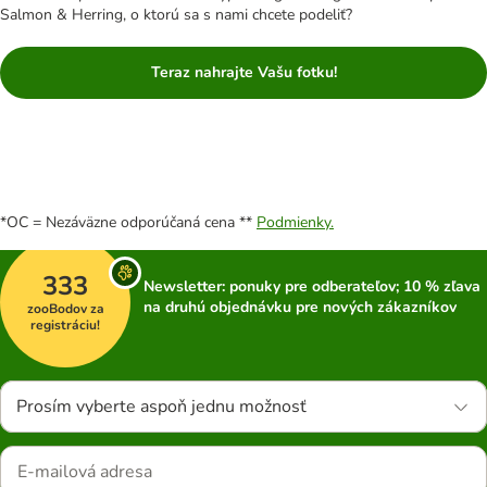
Salmon & Herring, o ktorú sa s nami chcete podeliť?
Teraz nahrajte Vašu fotku!
*OC = Nezáväzne odporúčaná cena **
Podmienky.
333
Newsletter: ponuky pre odberateľov; 10 % zľava
na druhú objednávku pre nových zákazníkov
zooBodov za
registráciu!
Prosím vyberte aspoň jednu možnosť