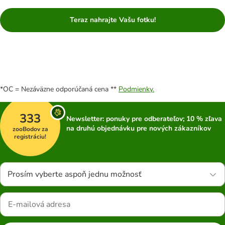
Teraz nahrajte Vašu fotku!
*OC = Nezáväzne odporúčaná cena **
Podmienky.
333
Newsletter: ponuky pre odberateľov; 10 % zľava
na druhú objednávku pre nových zákazníkov
zooBodov za
registráciu!
Prosím vyberte aspoň jednu možnosť