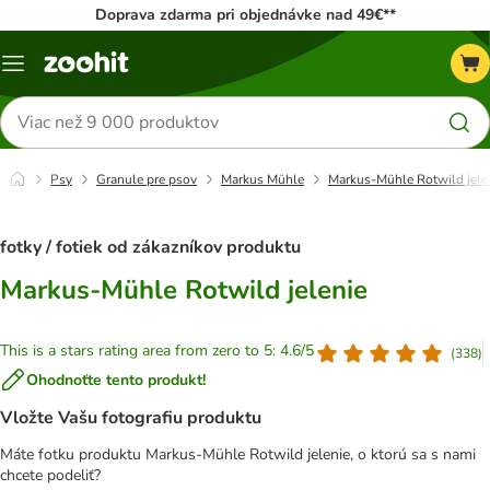
Doprava zdarma pri objednávke nad 49€**
Kategórie
Hľadať
produkty
Psy
Granule pre psov
Markus Mühle
Markus-Mühle Rotwild jele
fotky / fotiek od zákazníkov produktu
Markus-Mühle Rotwild jelenie
This is a stars rating area from zero to 5: 4.6/5
(
338
)
Ohodnoťte tento produkt!
Vložte Vašu fotografiu produktu
Máte fotku produktu Markus-Mühle Rotwild jelenie, o ktorú sa s nami
chcete podeliť?