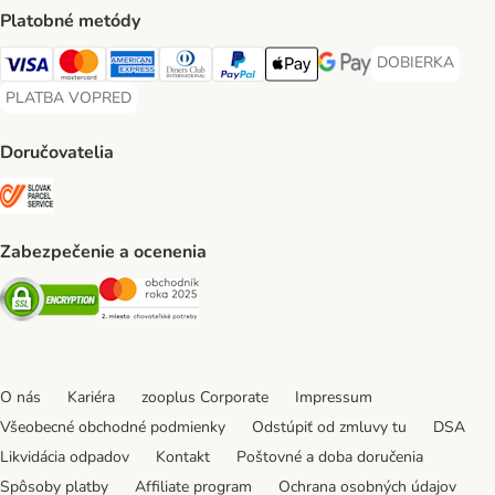
Platobné metódy
DOBIERKA
DOBIERKA Paym
Visa Payment Method
Mastercard Payment Method
American Express Payment Method
Diners Club Payment Method
PayPal Payment Method
Apple Pay Payment Method
Google Pay Payment Me
PLATBA VOPRED
PLATBA VOPRED Payment Method
Doručovatelia
SLOVAK PARCEL SERVICE Shipping Method
Zabezpečenie a ocenenia
Security
Security
O nás
Kariéra
zooplus Corporate
Impressum
Všeobecné obchodné podmienky
Odstúpiť od zmluvy tu
DSA
Likvidácia odpadov
Kontakt
Poštovné a doba doručenia
Spôsoby platby
Affiliate program
Ochrana osobných údajov