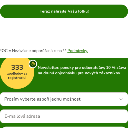
Teraz nahrajte Vašu fotku!
*OC = Nezáväzne odporúčaná cena **
Podmienky.
333
Newsletter: ponuky pre odberateľov; 10 % zľava
na druhú objednávku pre nových zákazníkov
zooBodov za
registráciu!
Prosím vyberte aspoň jednu možnosť