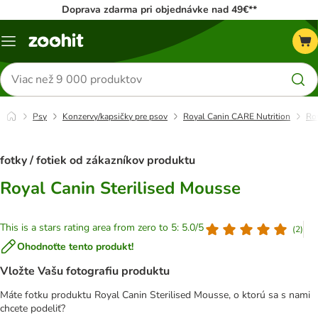
Doprava zdarma pri objednávke nad 49€**
Kategórie
Hľadať
produkty
Psy
Konzervy/kapsičky pre psov
Royal Canin CARE Nutrition
Roy
fotky / fotiek od zákazníkov produktu
Royal Canin Sterilised Mousse
This is a stars rating area from zero to 5: 5.0/5
(
2
)
Ohodnoťte tento produkt!
Vložte Vašu fotografiu produktu
Máte fotku produktu Royal Canin Sterilised Mousse, o ktorú sa s nami
chcete podeliť?