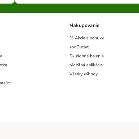
Nakupovanie
% Akcie a ponuky
zooOutlet
m
Skúšobné balenia
atka
Mobilná aplikácia
Všetky výhody
ateľov