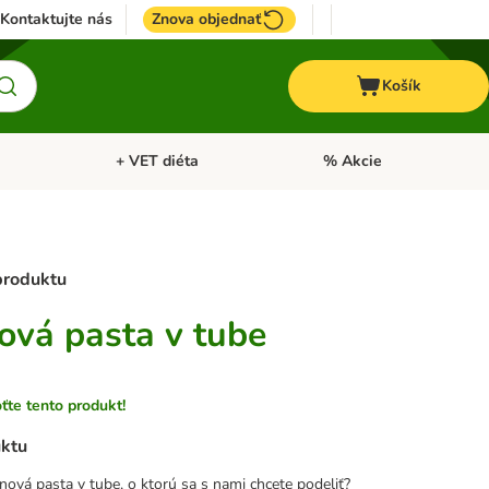
Kontaktujte nás
Znova objednať
Košík
+ VET diéta
% Akcie
Kone
Otvoriť menu: TOP značky
Otvoriť menu: + VET diéta
 produktu
ová pasta v tube
te tento produkt!
uktu
ová pasta v tube, o ktorú sa s nami chcete podeliť?