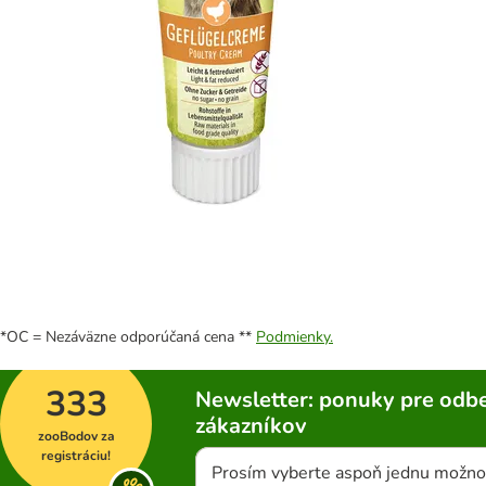
*OC = Nezáväzne odporúčaná cena **
Podmienky.
333
Newsletter: ponuky pre odbe
zákazníkov
zooBodov za
registráciu!
Prosím vyberte aspoň jednu možno