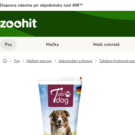
Doprava zdarma pri objednávke nad 49€**
Psy
Mačky
Malé zvieratá
Otvoriť menu: Psy
Otvoriť menu: Mačky
Psy
Maškrty pre psy
Jednohubky a dropsy
Tubidog hydinová past