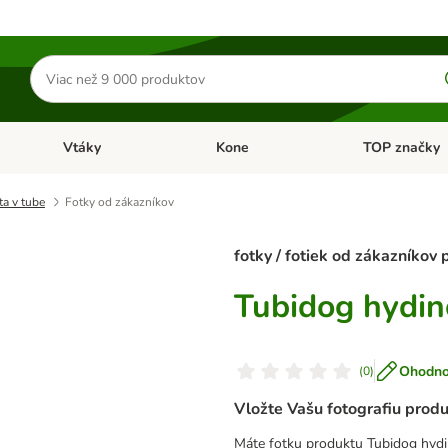
Hľadať
produkty
Vtáky
Kone
TOP značky
Otvoriť menu: Malé zvieratá
Otvoriť menu: Vtáky
Otvoriť menu: 
a v tube
Fotky od zákazníkov
fotky / fotiek od zákazníkov
Tubidog hydin
Ohodnoť
(
0
)
Vložte Vašu fotografiu prod
Máte fotku produktu Tubidog hydin