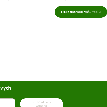
Teraz nahrajte Vašu fotku!
ových
Prihlásiť sa k
odberu