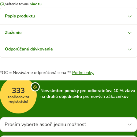
Vrátenie tovaru
viac tu
Popis produktu
Zloženie
Odporúčané dávkovanie
*OC = Nezáväzne odporúčaná cena **
Podmienky.
333
Newsletter: ponuky pre odberateľov; 10 % zľava
na druhú objednávku pre nových zákazníkov
zooBodov za
registráciu!
Prosím vyberte aspoň jednu možnosť