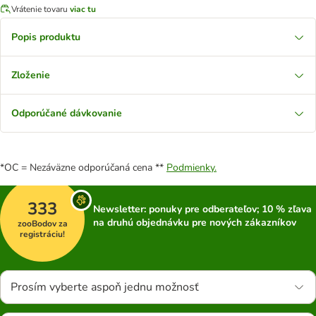
Vrátenie tovaru
viac tu
Popis produktu
Zloženie
Odporúčané dávkovanie
*OC = Nezáväzne odporúčaná cena **
Podmienky.
333
Newsletter: ponuky pre odberateľov; 10 % zľava
na druhú objednávku pre nových zákazníkov
zooBodov za
registráciu!
Prosím vyberte aspoň jednu možnosť