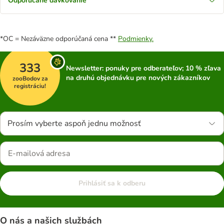
Odporúčané dávkovanie
*OC = Nezáväzne odporúčaná cena **
Podmienky.
333
Newsletter: ponuky pre odberateľov; 10 % zľava
na druhú objednávku pre nových zákazníkov
zooBodov za
registráciu!
Prosím vyberte aspoň jednu možnosť
Prihlásiť sa k odberu
O nás a našich službách