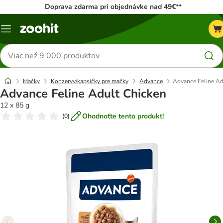
Doprava zdarma pri objednávke nad 49€**
Kategórie
Hľadať
produkty
Mačky
Konzervy/kapsičky pre mačky
Advance
Advance Feline Ad
Advance Feline Adult Chicken
12 x 85 g
Ohodnoťte tento produkt!
(
0
)