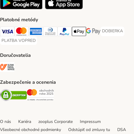
Platobné metódy
DOBIERKA
DOBIERKA Paym
Visa Payment Method
Mastercard Payment Method
American Express Payment Method
Diners Club Payment Method
PayPal Payment Method
Apple Pay Payment Method
Google Pay Payment Me
PLATBA VOPRED
PLATBA VOPRED Payment Method
Doručovatelia
SLOVAK PARCEL SERVICE Shipping Method
Zabezpečenie a ocenenia
Security
Security
O nás
Kariéra
zooplus Corporate
Impressum
Všeobecné obchodné podmienky
Odstúpiť od zmluvy tu
DSA