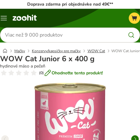
Doprava zdarma pri objednávke nad 49€**
Kategórie
Hľadať
produkty
Mačky
Konzervy/kapsičky pre mačky
WOW Cat
WOW Cat Junior 
WOW Cat Junior 6 x 400 g
hydinové mäso a pečeň
Ohodnoťte tento produkt!
(
0
)