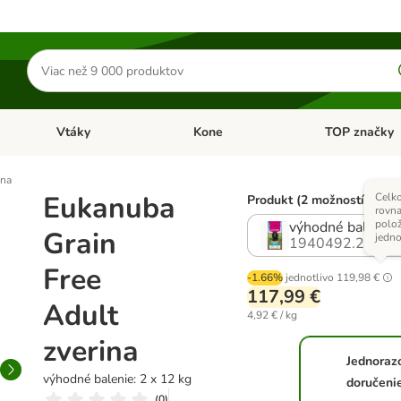
Hľadať
produkty
Vtáky
Kone
TOP značky
Otvoriť menu: Malé zvieratá
Otvoriť menu: Vtáky
Otvoriť menu: 
ina
Eukanuba
Celk
Produkt (2 možností)
rovn
polož
výhodné balenie:
Grain
jedno
1940492.2
Free
-1.66%
jednotlivo
119,98 €
117,99 €
Adult
4,92 € / kg
zverina
Jednoraz
výhodné balenie: 2 x 12 kg
doručeni
(
0
)