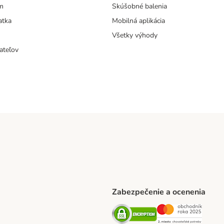
m
Skúšobné balenia
atka
Mobilná aplikácia
Všetky výhody
ateľov
Zabezpečenie a ocenenia
ARCEL SERVICE Shipping Method
Security
Securit
thod