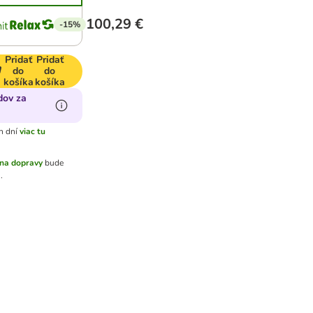
100,29 €
-15%
Pridať
Pridať
do
do
košíka
košíka
dov za
h dní
viac tu
na dopravy
bude
.