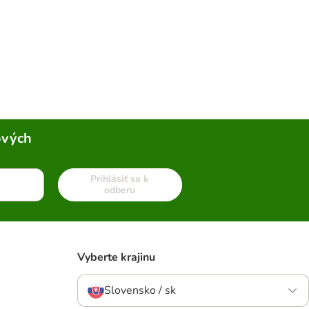
ových
Prihlásiť sa k
odberu
Vyberte krajinu
Slovensko / sk