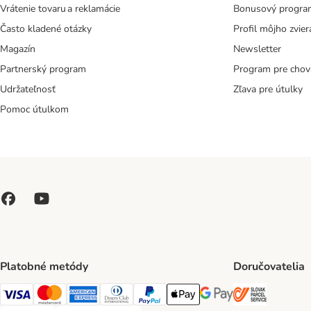
Vrátenie tovaru a reklamácie
Bonusový progra
Často kladené otázky
Profil môjho zvier
Magazín
Newsletter
Partnerský program
Program pre chov
Udržateľnosť
Zľava pre útulky
Pomoc útulkom
Platobné metódy
Doručovatelia
SLOVAK P
Visa Payment Method
Mastercard Payment Method
American Express Payment Method
Diners Club Payment Method
PayPal Payment Method
Apple Pay Payment Method
Google Pay Payment Me