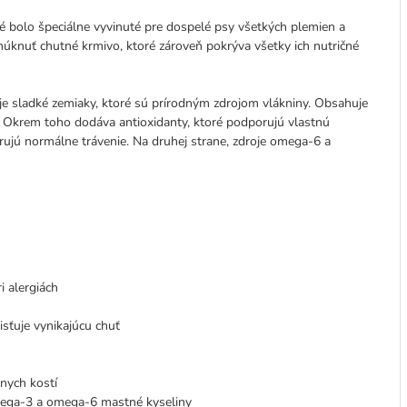
ré bolo špeciálne vyvinuté pre dospelé psy všetkých plemien a
onúknuť chutné krmivo, ktoré zároveň pokrýva všetky ich nutričné
e sladké zemiaky, ktoré sú prírodným zdrojom vlákniny. Obsahuje
vín. Okrem toho dodáva antioxidanty, ktoré podporujú vlastnú
rujú normálne trávenie. Na druhej strane, zdroje omega-6 a
i alergiách
aisťuje vynikajúcu chuť
lnych kostí
ega-3 a omega-6 mastné kyseliny