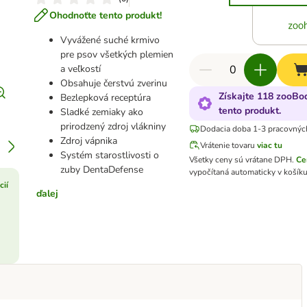
Ohodnoťte tento produkt!
Vyvážené suché krmivo
pre psov všetkých plemien
a veľkostí
Obsahuje čerstvú zverinu
Získajte 118 zooBo
Bezlepková receptúra
tento produkt.
Sladké zemiaky ako
prirodzený zdroj vlákniny
Dodacia doba 1-3 pracovnýc
Zdroj vápnika
Vrátenie tovaru
viac tu
Systém starostlivosti o
Všetky ceny sú vrátane DPH
.
Ce
zuby DentaDefense
vypočítaná automaticky v košíku
cií
ďalej