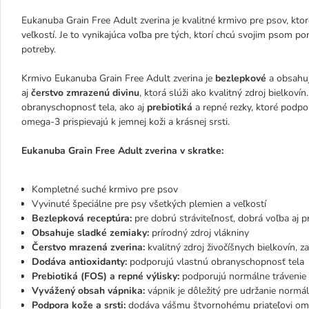
Eukanuba Grain Free Adult zverina je kvalitné krmivo pre psov, kto
veľkostí. Je to vynikajúca voľba pre tých, ktorí chcú svojim psom p
potreby.
Krmivo Eukanuba Grain Free Adult zverina je
bezlepkové
a obsahuj
aj
čerstvo zmrazenú divinu
, ktorá slúži ako kvalitný zdroj bielko
obranyschopnosť tela, ako aj
prebiotiká
a repné rezky, ktoré podpo
omega-3 prispievajú k jemnej koži a krásnej srsti.
Eukanuba Grain Free Adult zverina v skratke:
Kompletné suché krmivo pre psov
Vyvinuté špeciálne pre psy všetkých plemien a veľkostí
Bezlepková receptúra:
pre dobrú stráviteľnosť, dobrá voľba aj pr
Obsahuje sladké zemiaky:
prírodný zdroj vlákniny
Čerstvo mrazená zverina:
kvalitný zdroj živočíšnych bielkovín, z
Dodáva antioxidanty:
podporujú vlastnú obranyschopnosť tela
Prebiotiká (FOS) a repné výlisky:
podporujú normálne trávenie
Vyvážený obsah vápnika:
vápnik je dôležitý pre udržanie normá
Podpora kože a srsti:
dodáva vášmu štvornohému priateľovi om