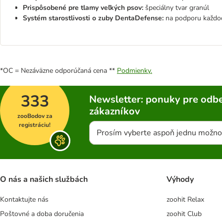
Prispôsobené pre tlamy veľkých psov:
špeciálny tvar granúl
Systém starostlivosti o zuby DentaDefense:
na podporu každod
*OC = Nezáväzne odporúčaná cena **
Podmienky.
333
Newsletter: ponuky pre odbe
zákazníkov
zooBodov za
registráciu!
Prosím vyberte aspoň jednu možno
O nás a našich službách
Výhody
Kontaktujte nás
zoohit Relax
Poštovné a doba doručenia
zoohit Club