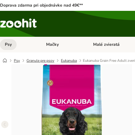
Doprava zdarma pri objednávke nad 49€**
Psy
Mačky
Malé zvieratá
Otvoriť menu: Psy
Otvoriť menu: Mačky
Psy
Granule pre psov
Eukanuba
Eukanuba Grain Free Adult zver