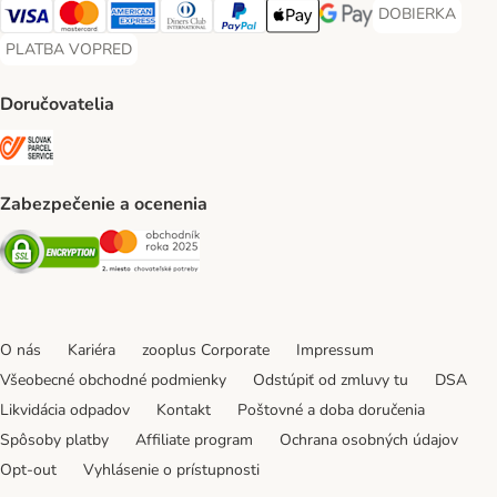
DOBIERKA
DOBIERKA Paym
Visa Payment Method
Mastercard Payment Method
American Express Payment Method
Diners Club Payment Method
PayPal Payment Method
Apple Pay Payment Method
Google Pay Payment Me
PLATBA VOPRED
PLATBA VOPRED Payment Method
Doručovatelia
SLOVAK PARCEL SERVICE Shipping Method
Zabezpečenie a ocenenia
Security
Security
O nás
Kariéra
zooplus Corporate
Impressum
Všeobecné obchodné podmienky
Odstúpiť od zmluvy tu
DSA
Likvidácia odpadov
Kontakt
Poštovné a doba doručenia
Spôsoby platby
Affiliate program
Ochrana osobných údajov
Opt-out
Vyhlásenie o prístupnosti