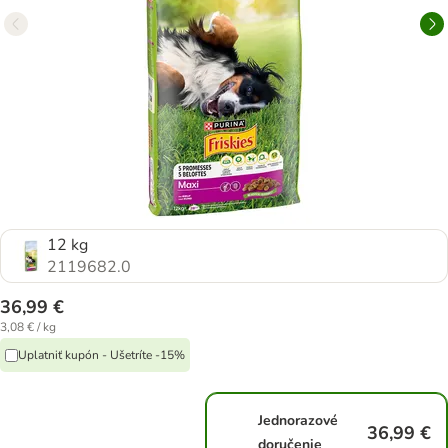
12 kg
2119682.0
36,99 €
3,08 € / kg
Uplatniť kupón - Ušetríte -15%
Jednorazové
36,99 €
doručenie