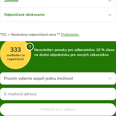
Zloženie
Odporúčané dávkovanie
*OC = Nezáväzne odporúčaná cena **
Podmienky.
333
Newsletter: ponuky pre odberateľov; 10 % zľava
na druhú objednávku pre nových zákazníkov
zooBodov za
registráciu!
Prosím vyberte aspoň jednu možnosť
Prihlásiť sa k odberu