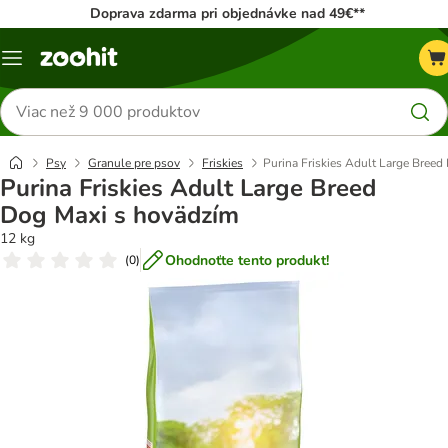
Doprava zdarma pri objednávke nad 49€**
Kategórie
Hľadať
produkty
Psy
Granule pre psov
Friskies
Purina Friskies Adult Large Bree
Purina Friskies Adult Large Breed
Dog Maxi s hovädzím
12 kg
Ohodnoťte tento produkt!
(
0
)