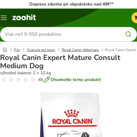
Doprava zdarma pri objednávke nad 49€**
Kategórie
Hľadať
produkty
Psy
Granule pre psov
Royal Canin Veterinary
Royal Canin Exper
Royal Canin Expert Mature Consult
Medium Dog
výhodné balenie: 2 × 10 kg
Ohodnoťte tento produkt!
(
0
)