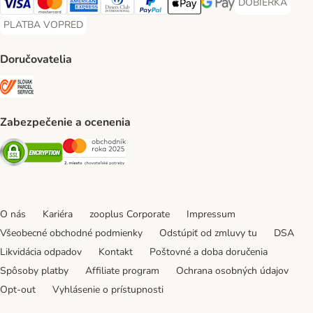
DOBIERKA
DOBIERKA Paym
Visa Payment Method
Mastercard Payment Method
American Express Payment Method
Diners Club Payment Method
PayPal Payment Method
Apple Pay Payment Method
Google Pay Payment Me
PLATBA VOPRED
PLATBA VOPRED Payment Method
Doručovatelia
SLOVAK PARCEL SERVICE Shipping Method
Zabezpečenie a ocenenia
Security
Security
O nás
Kariéra
zooplus Corporate
Impressum
Všeobecné obchodné podmienky
Odstúpiť od zmluvy tu
DSA
Likvidácia odpadov
Kontakt
Poštovné a doba doručenia
Spôsoby platby
Affiliate program
Ochrana osobných údajov
Opt-out
Vyhlásenie o prístupnosti