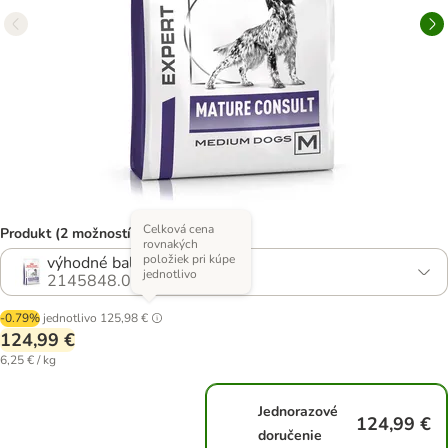
Celková cena
Produkt (2 možností)
rovnakých
položiek pri kúpe
výhodné balenie: 2 × 10 kg
jednotlivo
2145848.0
-0.79%
jednotlivo
125,98 €
124,99 €
6,25 € / kg
Jednorazové
124,99 €
doručenie