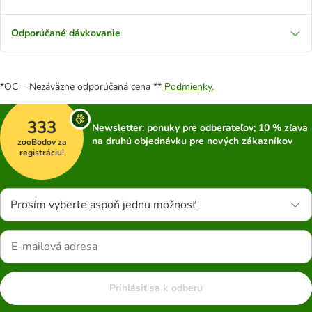
Odporúčané dávkovanie
*OC = Nezáväzne odporúčaná cena **
Podmienky.
333
Newsletter: ponuky pre odberateľov; 10 % zľava
na druhú objednávku pre nových zákazníkov
zooBodov za
registráciu!
Prosím vyberte aspoň jednu možnosť
Prihlásiť sa k odberu