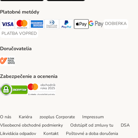
Platobné metódy
DOBIERKA
DOBIERKA Paym
Visa Payment Method
Mastercard Payment Method
American Express Payment Method
Diners Club Payment Method
PayPal Payment Method
Apple Pay Payment Method
Google Pay Payment Me
PLATBA VOPRED
PLATBA VOPRED Payment Method
Doručovatelia
SLOVAK PARCEL SERVICE Shipping Method
Zabezpečenie a ocenenia
Security
Security
O nás
Kariéra
zooplus Corporate
Impressum
Všeobecné obchodné podmienky
Odstúpiť od zmluvy tu
DSA
Likvidácia odpadov
Kontakt
Poštovné a doba doručenia