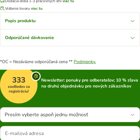
Dodacia doba 1-3 pracovných dní
viac tu
Vrátenie tovaru
viac tu
Popis produktu
Odporúčané dávkovanie
*OC = Nezáväzne odporúčaná cena **
Podmienky.
333
Newsletter: ponuky pre odberateľov; 10 % zľava
na druhú objednávku pre nových zákazníkov
zooBodov za
registráciu!
Prosím vyberte aspoň jednu možnosť