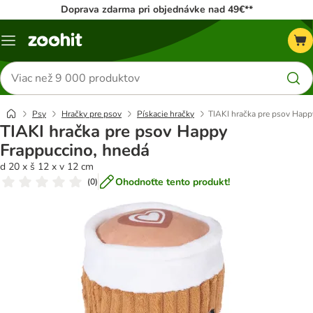
Doprava zdarma pri objednávke nad 49€**
Kategórie
Hľadať
produkty
Psy
Hračky pre psov
Pískacie hračky
TIAKI hračka pre psov Happ
TIAKI hračka pre psov Happy
Frappuccino, hnedá
d 20 x š 12 x v 12 cm
Ohodnoťte tento produkt!
(
0
)