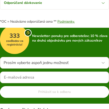
Odporúčané dávkovanie
*OC = Nezáväzne odporúčaná cena **
Podmienky.
333
Newsletter: ponuky pre odberateľov; 10 % zľava
na druhú objednávku pre nových zákazníkov
zooBodov za
registráciu!
Prosím vyberte aspoň jednu možnosť
Prihlásiť sa k odberu