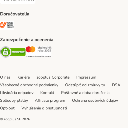
PLATBA VOPRED Payment Method
Doručovatelia
SLOVAK PARCEL SERVICE Shipping Method
Zabezpečenie a ocenenia
Security
Security
O nás
Kariéra
zooplus Corporate
Impressum
Všeobecné obchodné podmienky
Odstúpiť od zmluvy tu
DSA
Likvidácia odpadov
Kontakt
Poštovné a doba doručenia
Spôsoby platby
Affiliate program
Ochrana osobných údajov
Opt-out
Vyhlásenie o prístupnosti
© zooplus SE
2026