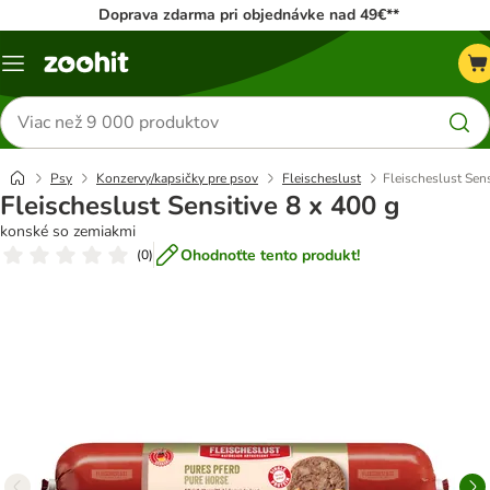
Doprava zdarma pri objednávke nad 49€**
Kategórie
Hľadať
produkty
Psy
Konzervy/kapsičky pre psov
Fleischeslust
Fleischeslust Sens
Fleischeslust Sensitive 8 x 400 g
konské so zemiakmi
Ohodnoťte tento produkt!
(
0
)