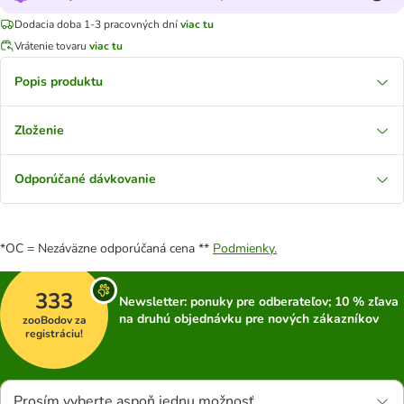
Dodacia doba 1-3 pracovných dní
viac tu
Vrátenie tovaru
viac tu
Popis produktu
Zloženie
Odporúčané dávkovanie
*OC = Nezáväzne odporúčaná cena **
Podmienky.
333
Newsletter: ponuky pre odberateľov; 10 % zľava
na druhú objednávku pre nových zákazníkov
zooBodov za
registráciu!
Prosím vyberte aspoň jednu možnosť