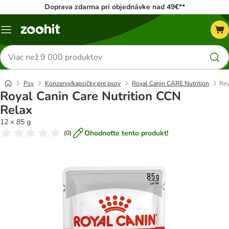
Doprava zdarma pri objednávke nad 49€**
Kategórie
Hľadať
produkty
Psy
Konzervy/kapsičky pre psov
Royal Canin CARE Nutrition
Roy
Royal Canin Care Nutrition CCN
Relax
12 × 85 g
Ohodnoťte tento produkt!
(
0
)