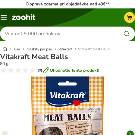
Doprava zdarma pri objednávke nad 49€**
Kategórie
Hľadať
produkty
Psy
Maškrty pre psy
Vitakraft
Vitakraft Meat Balls
Vitakraft Meat Balls
80 g
Ohodnoťte tento produkt!
(
0
)