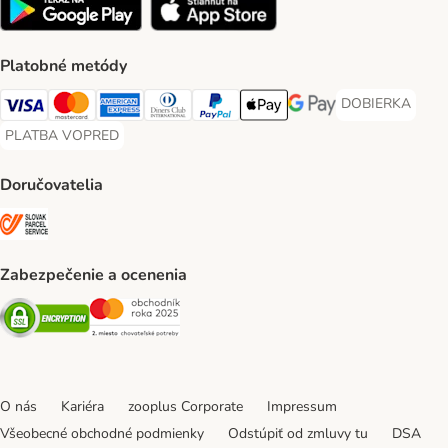
Platobné metódy
DOBIERKA
DOBIERKA Paym
Visa Payment Method
Mastercard Payment Method
American Express Payment Method
Diners Club Payment Method
PayPal Payment Method
Apple Pay Payment Method
Google Pay Payment Me
PLATBA VOPRED
PLATBA VOPRED Payment Method
Doručovatelia
SLOVAK PARCEL SERVICE Shipping Method
Zabezpečenie a ocenenia
Security
Security
O nás
Kariéra
zooplus Corporate
Impressum
Všeobecné obchodné podmienky
Odstúpiť od zmluvy tu
DSA