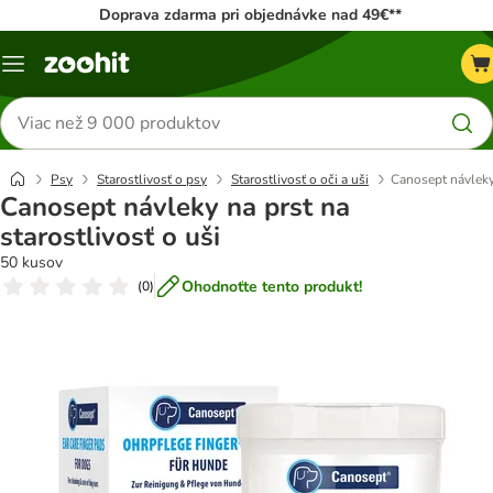
Doprava zdarma pri objednávke nad 49€**
Kategórie
Hľadať
produkty
Psy
Starostlivosť o psy
Starostlivosť o oči a uši
Canosept návleky 
Canosept návleky na prst na
starostlivosť o uši
50 kusov
Ohodnoťte tento produkt!
(
0
)