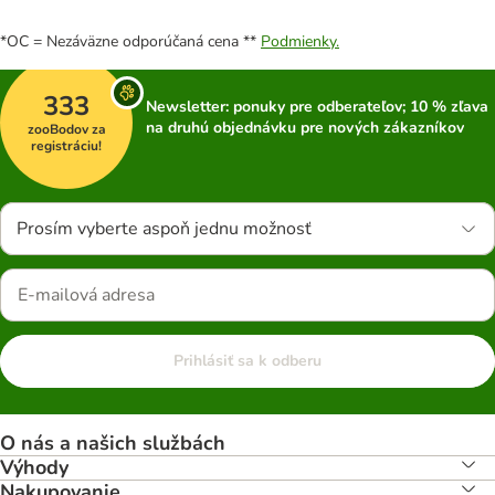
*OC = Nezáväzne odporúčaná cena **
Podmienky.
333
Newsletter: ponuky pre odberateľov; 10 % zľava
na druhú objednávku pre nových zákazníkov
zooBodov za
registráciu!
Prosím vyberte aspoň jednu možnosť
Prihlásiť sa k odberu
O nás a našich službách
Výhody
Nakupovanie