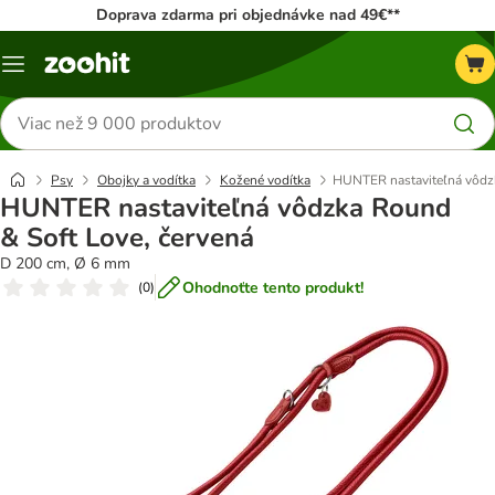
Doprava zdarma pri objednávke nad 49€**
Kategórie
Hľadať
produkty
Psy
Obojky a vodítka
Kožené vodítka
HUNTER nastaviteľná vôdzk
HUNTER nastaviteľná vôdzka Round
& Soft Love, červená
D 200 cm, Ø 6 mm
Ohodnoťte tento produkt!
(
0
)