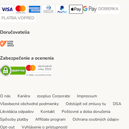
DOBIERKA
DOBIERKA Paym
Visa Payment Method
Mastercard Payment Method
American Express Payment Method
Diners Club Payment Method
PayPal Payment Method
Apple Pay Payment Method
Google Pay Payment Me
PLATBA VOPRED
PLATBA VOPRED Payment Method
Doručovatelia
SLOVAK PARCEL SERVICE Shipping Method
Zabezpečenie a ocenenia
Security
Security
O nás
Kariéra
zooplus Corporate
Impressum
Všeobecné obchodné podmienky
Odstúpiť od zmluvy tu
DSA
Likvidácia odpadov
Kontakt
Poštovné a doba doručenia
Spôsoby platby
Affiliate program
Ochrana osobných údajov
Opt-out
Vyhlásenie o prístupnosti