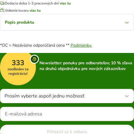
Dodacia doba 1-3 pracovných dní
viac tu
Vrátenie tovaru
viac tu
Popis produktu
*OC = Nezáväzne odporúčaná cena **
Podmienky.
333
Newsletter: ponuky pre odberateľov; 10 % zľava
na druhú objednávku pre nových zákazníkov
zooBodov za
registráciu!
Prosím vyberte aspoň jednu možnosť
Prihlásiť sa k odberu