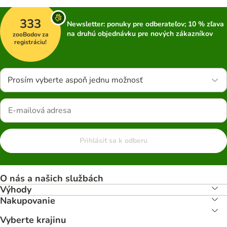
333
Newsletter: ponuky pre odberateľov; 10 % zľava
na druhú objednávku pre nových zákazníkov
zooBodov za
registráciu!
Prosím vyberte aspoň jednu možnosť
Prihlásiť sa k odberu
O nás a našich službách
Výhody
Nakupovanie
Vyberte krajinu