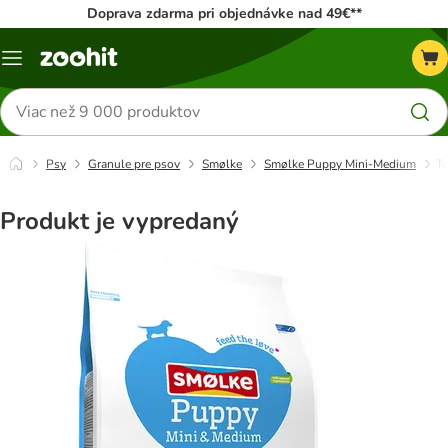
Doprava zdarma pri objednávke nad 49€**
Kategórie
Hľadať
produkty
Psy
Granule pre psov
Smølke
Smølke Puppy Mini-Medium
Te
Produkt je vypredaný