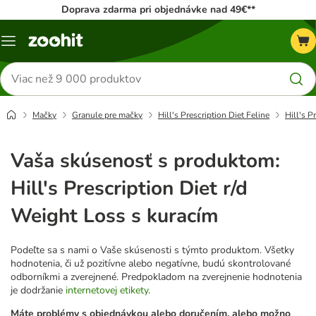
Doprava zdarma pri objednávke nad 49€**
Kategórie
Hľadať
produkty
Mačky
Granule pre mačky
Hill's Prescription Diet Feline
Hill's P
Vaša skúsenosť s produktom:
Hill's Prescription Diet r/d
Weight Loss s kuracím
Podeľte sa s nami o Vaše skúsenosti s týmto produktom. Všetky
hodnotenia, či už pozitívne alebo negatívne, budú skontrolované
odborníkmi a zverejnené. Predpokladom na zverejnenie hodnotenia
je dodržanie
internetovej etikety
.
Máte problémy s objednávkou alebo doručením, alebo možno