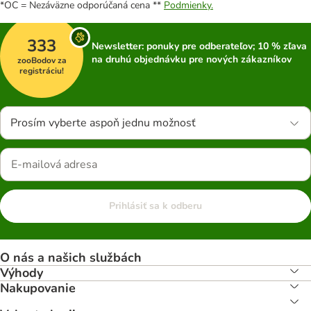
*OC = Nezáväzne odporúčaná cena **
Podmienky.
333
Newsletter: ponuky pre odberateľov; 10 % zľava
na druhú objednávku pre nových zákazníkov
zooBodov za
registráciu!
Prosím vyberte aspoň jednu možnosť
Prihlásiť sa k odberu
O nás a našich službách
Výhody
Nakupovanie