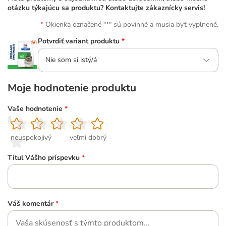
otázku týkajúcu sa produktu? Kontaktujte zákaznícky servis!
Okienka označené "*" sú povinné a musia byť vyplnené.
Potvrdiť variant produktu
*
Nie som si istý/á
Moje hodnotenie produktu
Vaše hodnotenie
*
1
2
3
4
5
neuspokojivý
veľmi dobrý
Titul Vášho príspevku
*
Váš komentár
*