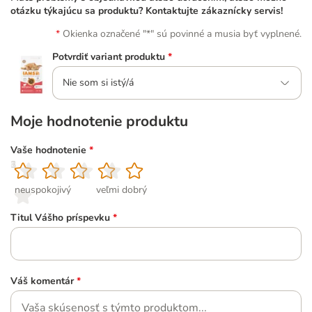
otázku týkajúcu sa produktu? Kontaktujte zákaznícky servis!
Okienka označené "*" sú povinné a musia byť vyplnené.
Potvrdiť variant produktu
*
Nie som si istý/á
Moje hodnotenie produktu
Vaše hodnotenie
*
1
2
3
4
5
neuspokojivý
veľmi dobrý
Titul Vášho príspevku
*
Váš komentár
*