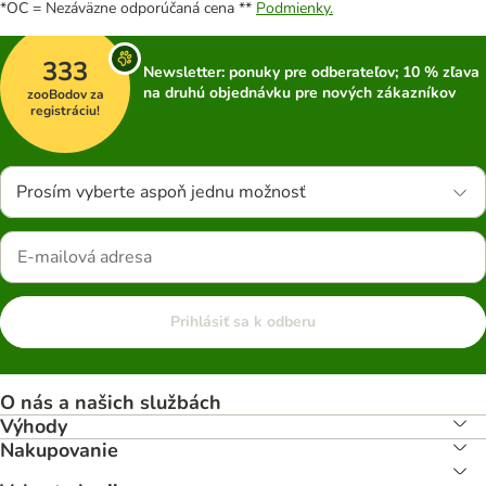
*OC = Nezáväzne odporúčaná cena **
Podmienky.
333
Newsletter: ponuky pre odberateľov; 10 % zľava
na druhú objednávku pre nových zákazníkov
zooBodov za
registráciu!
Prosím vyberte aspoň jednu možnosť
Prihlásiť sa k odberu
O nás a našich službách
Výhody
Nakupovanie