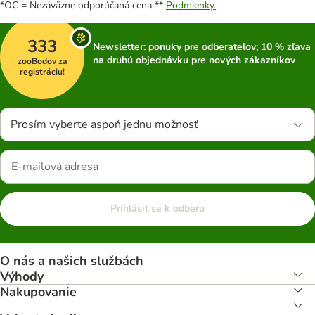
*OC = Nezáväzne odporúčaná cena **
Podmienky.
333
Newsletter: ponuky pre odberateľov; 10 % zľava
na druhú objednávku pre nových zákazníkov
zooBodov za
registráciu!
Prosím vyberte aspoň jednu možnosť
Prihlásiť sa k odberu
O nás a našich službách
Výhody
Nakupovanie