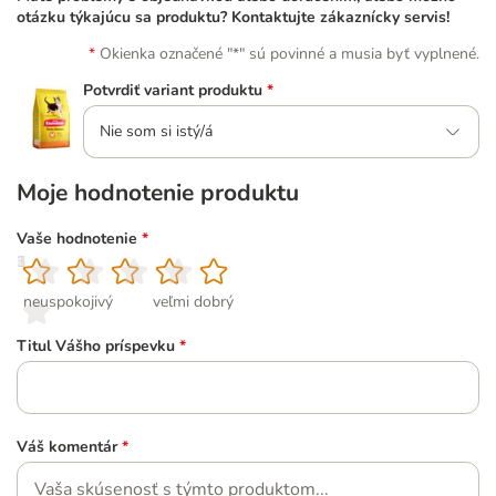
otázku týkajúcu sa produktu? Kontaktujte zákaznícky servis!
Okienka označené "*" sú povinné a musia byť vyplnené.
Potvrdiť variant produktu
*
Nie som si istý/á
Moje hodnotenie produktu
Vaše hodnotenie
*
1
2
3
4
5
neuspokojivý
veľmi dobrý
Titul Vášho príspevku
*
Váš komentár
*