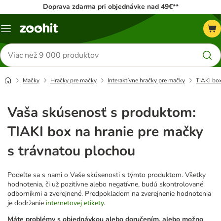
Doprava zdarma pri objednávke nad 49€**
Kategórie
Hľadať
produkty
Mačky
Hračky pre mačky
Interaktívne hračky pre mačky
TIAKI box
Vaša skúsenosť s produktom:
TIAKI box na hranie pre mačky
s trávnatou plochou
Podeľte sa s nami o Vaše skúsenosti s týmto produktom. Všetky
hodnotenia, či už pozitívne alebo negatívne, budú skontrolované
odborníkmi a zverejnené. Predpokladom na zverejnenie hodnotenia
je dodržanie
internetovej etikety
.
Máte problémy s objednávkou alebo doručením, alebo možno