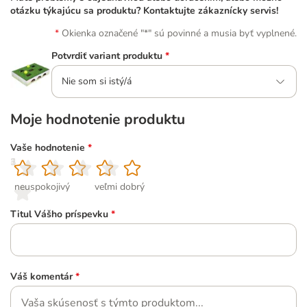
otázku týkajúcu sa produktu? Kontaktujte zákaznícky servis!
Okienka označené "*" sú povinné a musia byť vyplnené.
Potvrdiť variant produktu
*
Nie som si istý/á
Moje hodnotenie produktu
Vaše hodnotenie
*
1
2
3
4
5
neuspokojivý
veľmi dobrý
Titul Vášho príspevku
*
Váš komentár
*