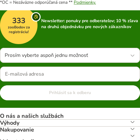
*OC = Nezáväzne odporúčaná cena **
Podmienky.
333
Newsletter: ponuky pre odberateľov; 10 % zľava
na druhú objednávku pre nových zákazníkov
zooBodov za
registráciu!
Prosím vyberte aspoň jednu možnosť
Prihlásiť sa k odberu
O nás a našich službách
Výhody
Nakupovanie