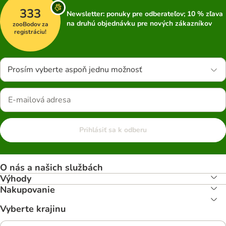
333
Newsletter: ponuky pre odberateľov; 10 % zľava
na druhú objednávku pre nových zákazníkov
zooBodov za
registráciu!
Prosím vyberte aspoň jednu možnosť
Prihlásiť sa k odberu
O nás a našich službách
Výhody
Nakupovanie
Vyberte krajinu