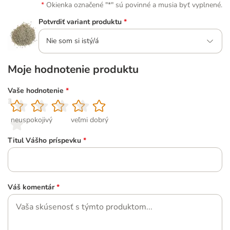
Okienka označené "*" sú povinné a musia byť vyplnené.
Potvrdiť variant produktu
*
Nie som si istý/á
Moje hodnotenie produktu
Vaše hodnotenie
*
1
2
3
4
5
neuspokojivý
veľmi dobrý
Titul Vášho príspevku
*
Váš komentár
*