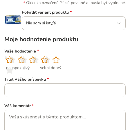
Okienka označené "*" sú povinné a musia byť vyplnené.
Potvrdiť variant produktu
*
Nie som si istý/á
Moje hodnotenie produktu
Vaše hodnotenie
*
1
2
3
4
5
neuspokojivý
veľmi dobrý
Titul Vášho príspevku
*
Váš komentár
*