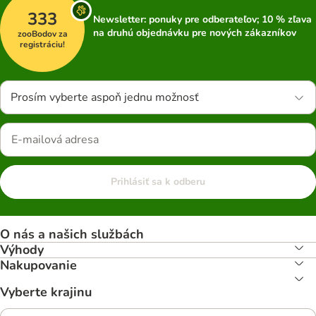
333
Newsletter: ponuky pre odberateľov; 10 % zľava
na druhú objednávku pre nových zákazníkov
zooBodov za
registráciu!
Prosím vyberte aspoň jednu možnosť
Prihlásiť sa k odberu
O nás a našich službách
Výhody
Nakupovanie
Vyberte krajinu