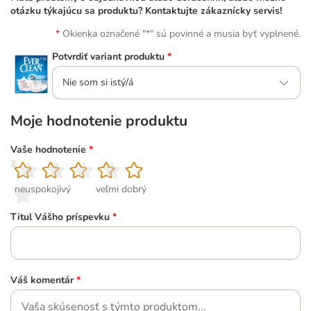
otázku týkajúcu sa produktu? Kontaktujte zákaznícky servis!
Okienka označené "*" sú povinné a musia byť vyplnené.
Potvrdiť variant produktu
*
Nie som si istý/á
Moje hodnotenie produktu
Vaše hodnotenie
*
1
2
3
4
5
neuspokojivý
veľmi dobrý
Titul Vášho príspevku
*
Váš komentár
*