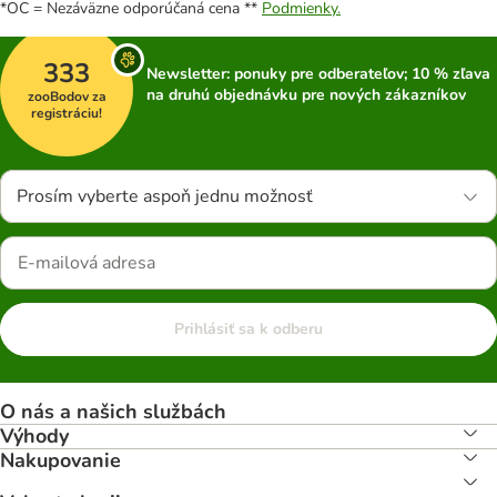
*OC = Nezáväzne odporúčaná cena **
Podmienky.
333
Newsletter: ponuky pre odberateľov; 10 % zľava
na druhú objednávku pre nových zákazníkov
zooBodov za
registráciu!
Prosím vyberte aspoň jednu možnosť
Prihlásiť sa k odberu
O nás a našich službách
Výhody
Nakupovanie