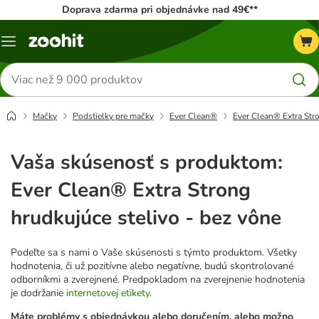
Doprava zdarma pri objednávke nad 49€**
Kategórie
Hľadať
produkty
Mačky
Podstielky pre mačky
Ever Clean®
Ever Clean® Extra Stro
Vaša skúsenosť s produktom:
Ever Clean® Extra Strong
hrudkujúce stelivo - bez vône
Podeľte sa s nami o Vaše skúsenosti s týmto produktom. Všetky
hodnotenia, či už pozitívne alebo negatívne, budú skontrolované
odborníkmi a zverejnené. Predpokladom na zverejnenie hodnotenia
je dodržanie
internetovej etikety
.
Máte problémy s objednávkou alebo doručením, alebo možno