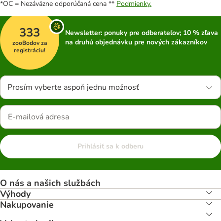
*OC = Nezáväzne odporúčaná cena **
Podmienky.
333
Newsletter: ponuky pre odberateľov; 10 % zľava
na druhú objednávku pre nových zákazníkov
zooBodov za
registráciu!
Prosím vyberte aspoň jednu možnosť
Prihlásiť sa k odberu
O nás a našich službách
Výhody
Nakupovanie