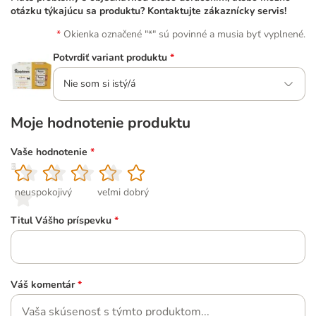
otázku týkajúcu sa produktu? Kontaktujte zákaznícky servis!
Okienka označené "*" sú povinné a musia byť vyplnené.
Potvrdiť variant produktu
*
Nie som si istý/á
Moje hodnotenie produktu
Vaše hodnotenie
*
1
2
3
4
5
neuspokojivý
veľmi dobrý
Titul Vášho príspevku
*
Váš komentár
*