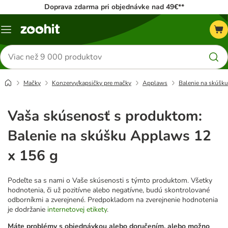
Doprava zdarma pri objednávke nad 49€**
Kategórie
Hľadať
produkty
Mačky
Konzervy/kapsičky pre mačky
Applaws
Balenie na skúšk
Vaša skúsenosť s produktom:
Balenie na skúšku Applaws 12
x 156 g
Podeľte sa s nami o Vaše skúsenosti s týmto produktom. Všetky
hodnotenia, či už pozitívne alebo negatívne, budú skontrolované
odborníkmi a zverejnené. Predpokladom na zverejnenie hodnotenia
je dodržanie
internetovej etikety
.
Máte problémy s objednávkou alebo doručením, alebo možno