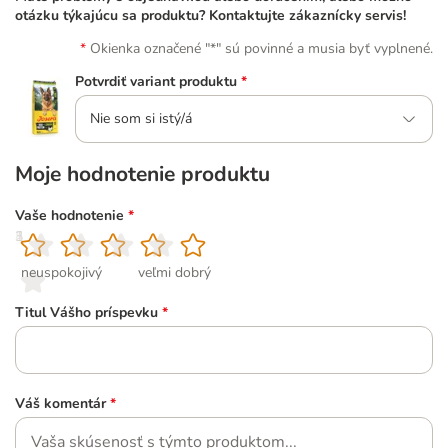
otázku týkajúcu sa produktu? Kontaktujte zákaznícky servis!
Okienka označené "*" sú povinné a musia byť vyplnené.
Potvrdiť variant produktu
*
Nie som si istý/á
Moje hodnotenie produktu
Vaše hodnotenie
*
1
2
3
4
5
neuspokojivý
veľmi dobrý
Titul Vášho príspevku
*
Váš komentár
*