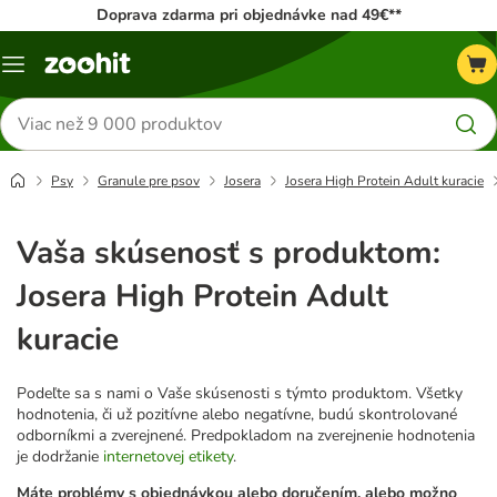
Doprava zdarma pri objednávke nad 49€**
Kategórie
Hľadať
produkty
Psy
Granule pre psov
Josera
Josera High Protein Adult kuracie
Vaša skúsenosť s produktom:
Josera High Protein Adult
kuracie
Podeľte sa s nami o Vaše skúsenosti s týmto produktom. Všetky
hodnotenia, či už pozitívne alebo negatívne, budú skontrolované
odborníkmi a zverejnené. Predpokladom na zverejnenie hodnotenia
je dodržanie
internetovej etikety
.
Máte problémy s objednávkou alebo doručením, alebo možno