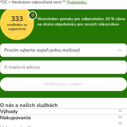
*OC = Nezáväzne odporúčaná cena **
Podmienky.
333
Newsletter: ponuky pre odberateľov; 10 % zľava
na druhú objednávku pre nových zákazníkov
zooBodov za
registráciu!
Prosím vyberte aspoň jednu možnosť
Prihlásiť sa k odberu
O nás a našich službách
Výhody
Nakupovanie