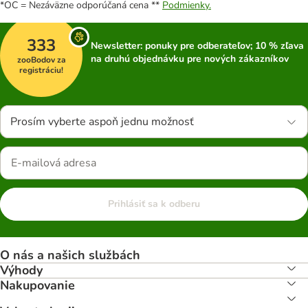
*OC = Nezáväzne odporúčaná cena **
Podmienky.
333
Newsletter: ponuky pre odberateľov; 10 % zľava
na druhú objednávku pre nových zákazníkov
zooBodov za
registráciu!
Prosím vyberte aspoň jednu možnosť
Prihlásiť sa k odberu
O nás a našich službách
Výhody
Nakupovanie