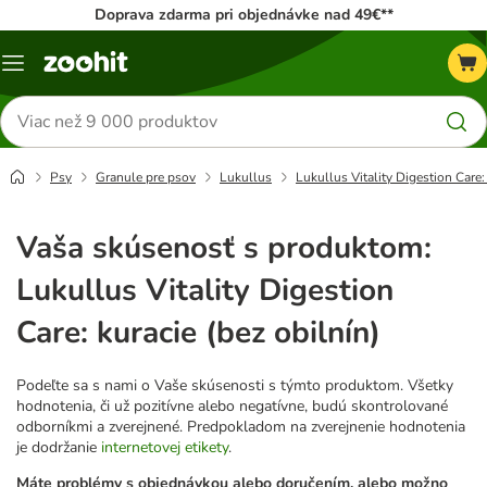
Doprava zdarma pri objednávke nad 49€**
Kategórie
Hľadať
produkty
Psy
Granule pre psov
Lukullus
Lukullus Vitality Digestion Care:
Vaša skúsenosť s produktom:
Lukullus Vitality Digestion
Care: kuracie (bez obilnín)
Podeľte sa s nami o Vaše skúsenosti s týmto produktom. Všetky
hodnotenia, či už pozitívne alebo negatívne, budú skontrolované
odborníkmi a zverejnené. Predpokladom na zverejnenie hodnotenia
je dodržanie
internetovej etikety
.
Máte problémy s objednávkou alebo doručením, alebo možno