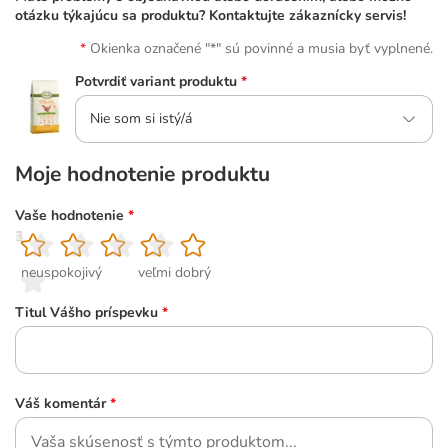
otázku týkajúcu sa produktu? Kontaktujte zákaznícky servis!
Okienka označené "*" sú povinné a musia byť vyplnené.
Potvrdiť variant produktu
*
Nie som si istý/á
Moje hodnotenie produktu
Vaše hodnotenie
*
1
2
3
4
5
neuspokojivý
veľmi dobrý
Titul Vášho príspevku
*
Váš komentár
*