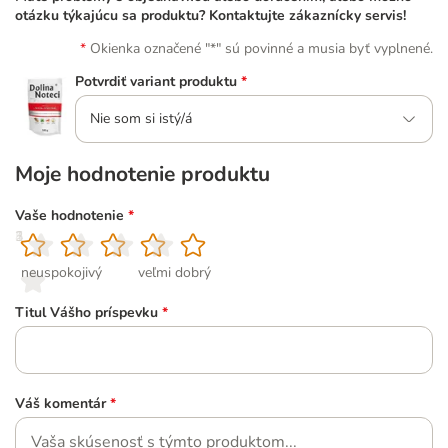
otázku týkajúcu sa produktu? Kontaktujte zákaznícky servis!
Okienka označené "*" sú povinné a musia byť vyplnené.
Potvrdiť variant produktu
*
Nie som si istý/á
Moje hodnotenie produktu
Vaše hodnotenie
*
1
2
3
4
5
neuspokojivý
veľmi dobrý
Titul Vášho príspevku
*
Váš komentár
*