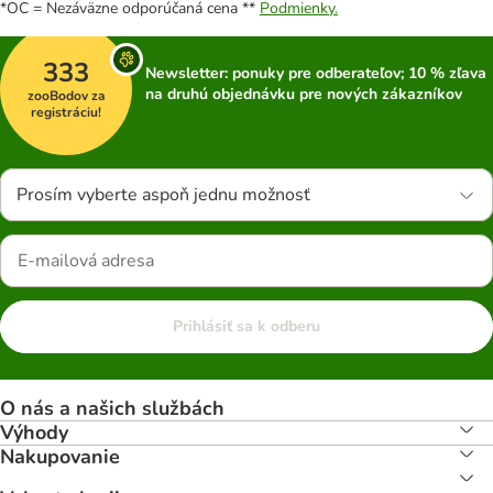
*OC = Nezáväzne odporúčaná cena **
Podmienky.
333
Newsletter: ponuky pre odberateľov; 10 % zľava
na druhú objednávku pre nových zákazníkov
zooBodov za
registráciu!
Prosím vyberte aspoň jednu možnosť
Prihlásiť sa k odberu
O nás a našich službách
Výhody
Nakupovanie