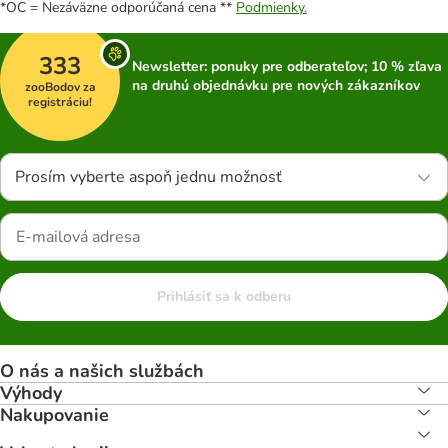
*OC = Nezáväzne odporúčaná cena **
Podmienky.
333
Newsletter: ponuky pre odberateľov; 10 % zľava
na druhú objednávku pre nových zákazníkov
zooBodov za
registráciu!
Prosím vyberte aspoň jednu možnosť
Prihlásiť sa k odberu
O nás a našich službách
Výhody
Nakupovanie