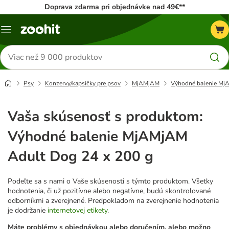
Doprava zdarma pri objednávke nad 49€**
Kategórie
Hľadať
produkty
Psy
Konzervy/kapsičky pre psov
MjAMjAM
Výhodné balenie Mj
Vaša skúsenosť s produktom:
Výhodné balenie MjAMjAM
Adult Dog 24 x 200 g
Podeľte sa s nami o Vaše skúsenosti s týmto produktom. Všetky
hodnotenia, či už pozitívne alebo negatívne, budú skontrolované
odborníkmi a zverejnené. Predpokladom na zverejnenie hodnotenia
je dodržanie
internetovej etikety
.
Máte problémy s objednávkou alebo doručením, alebo možno