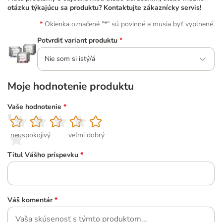
otázku týkajúcu sa produktu? Kontaktujte zákaznícky servis!
Okienka označené "*" sú povinné a musia byť vyplnené.
Potvrdiť variant produktu
*
Nie som si istý/á
Moje hodnotenie produktu
Vaše hodnotenie
*
1
2
3
4
5
neuspokojivý
veľmi dobrý
Titul Vášho príspevku
*
Váš komentár
*