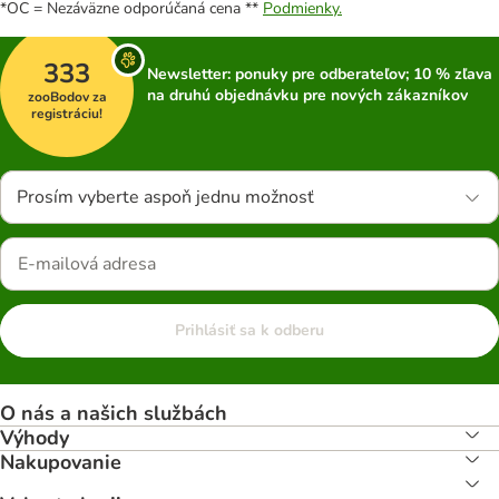
*OC = Nezáväzne odporúčaná cena **
Podmienky.
333
Newsletter: ponuky pre odberateľov; 10 % zľava
na druhú objednávku pre nových zákazníkov
zooBodov za
registráciu!
Prosím vyberte aspoň jednu možnosť
Prihlásiť sa k odberu
O nás a našich službách
Výhody
Nakupovanie