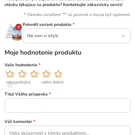
otázku týkajúcu sa produktu? Kontaktujte zákaznícky servis!
Okienka označené "*" sú povinné a musia byť vyplnené.
Potvrdiť variant produktu
*
Nie som si istý/á
Moje hodnotenie produktu
Vaše hodnotenie
*
1
2
3
4
5
neuspokojivý
veľmi dobrý
Titul Vášho príspevku
*
Váš komentár
*