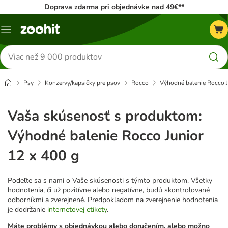
Doprava zdarma pri objednávke nad 49€**
Kategórie
Hľadať
produkty
Psy
Konzervy/kapsičky pre psov
Rocco
Výhodné balenie Rocco J
Vaša skúsenosť s produktom:
Výhodné balenie Rocco Junior
12 x 400 g
Podeľte sa s nami o Vaše skúsenosti s týmto produktom. Všetky
hodnotenia, či už pozitívne alebo negatívne, budú skontrolované
odborníkmi a zverejnené. Predpokladom na zverejnenie hodnotenia
je dodržanie
internetovej etikety
.
Máte problémy s objednávkou alebo doručením, alebo možno