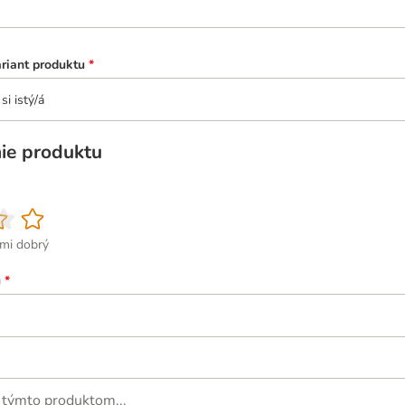
ariant produktu
*
si istý/á
ie produktu
ľmi dobrý
u
*