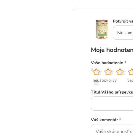
Potvrdiť v
Nie som 
Moje hodnoten
Vaše hodnotenie
*
1
2
3
4
5
neuspokojivý
ve
Titul Vášho príspevk
Váš komentár
*