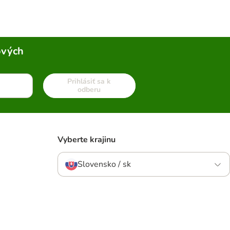
ových
Prihlásiť sa k
odberu
Vyberte krajinu
Slovensko / sk