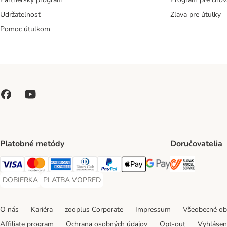
Udržateľnosť
Zľava pre útulky
Pomoc útulkom
Platobné metódy
Doručovatelia
SLOVAK P
Visa Payment Method
Mastercard Payment Method
American Express Payment Method
Diners Club Payment Method
PayPal Payment Method
Apple Pay Payment Method
Google Pay Payment Me
DOBIERKA
PLATBA VOPRED
DOBIERKA Payment Method
PLATBA VOPRED Payment Method
O nás
Kariéra
zooplus Corporate
Impressum
Všeobecné o
Affiliate program
Ochrana osobných údajov
Opt-out
Vyhláseni