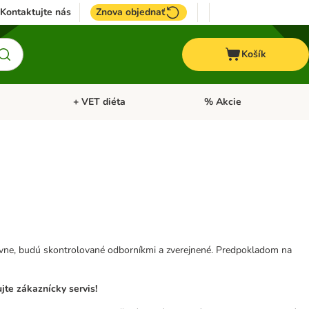
Kontaktujte nás
Znova objednať
Košík
+ VET diéta
% Akcie
Kone
Otvoriť menu: TOP značky
Otvoriť menu: + VET diéta
tívne, budú skontrolované odborníkmi a zverejnené. Predpokladom na
te zákaznícky servis!