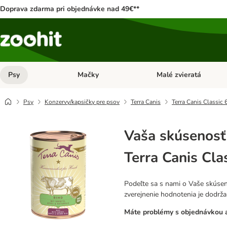
Doprava zdarma pri objednávke nad 49€**
Psy
Mačky
Malé zvieratá
Otvoriť menu: Psy
Otvoriť menu: Mačky
Psy
Konzervy/kapsičky pre psov
Terra Canis
Terra Canis Classic 
Vaša skúsenosť
Terra Canis Cla
Podeľte sa s nami o Vaše skúsen
zverejnenie hodnotenia je dodrž
Máte problémy s objednávkou a