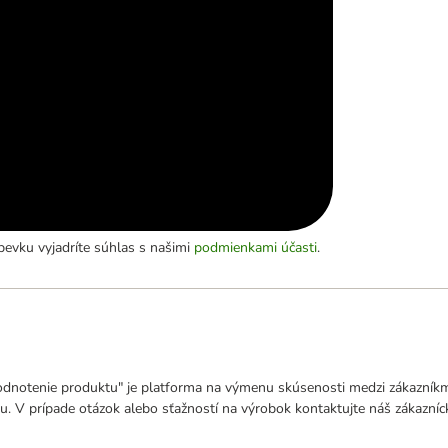
evku vyjadríte súhlas s našimi
podmienkami účasti
.
odnotenie produktu" je platforma na výmenu skúsenosti medzi zákazníkmi
u. V prípade otázok alebo sťažností na výrobok kontaktujte náš zákazní