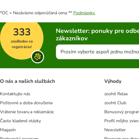
*OC = Nezáväzne odporúčaná cena **
Podmienky.
333
Newsletter: ponuky pre odbe
zákazníkov
zooBodov za
registráciu!
Prosím vyberte aspoň jednu možno
O nás a našich službách
Výhody
Kontaktujte nás
zoohit Relax
Poštovné a doba doručenia
zoohit Club
Vrátenie tovaru a reklamácie
Bonusový progra
Často kladené otázky
Profil môjho zvier
Magazín
Newsletter
Partnerský program
Program pre chov