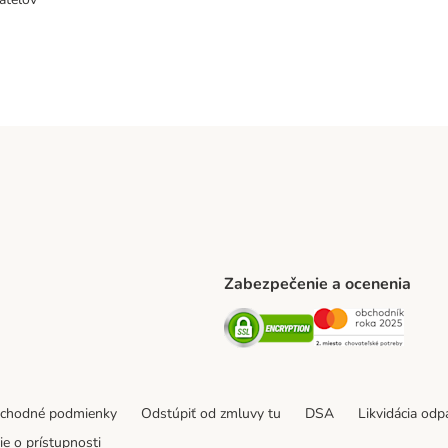
Zabezpečenie a ocenenia
ARCEL SERVICE Shipping Method
Security
Securit
thod
bchodné podmienky
Odstúpiť od zmluvy tu
DSA
Likvidácia od
e o prístupnosti