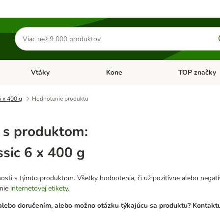
Hľadať
produkty
Vtáky
Kone
TOP značky
Otvoriť menu: Malé zvieratá
Otvoriť menu: Vtáky
Otvoriť menu: 
6 x 400 g
Hodnotenie produktu
 s produktom:
ssic 6 x 400 g
osti s týmto produktom. Všetky hodnotenia, či už pozitívne alebo nega
anie
internetovej etikety
.
lebo doručením, alebo možno otázku týkajúcu sa produktu? Kontaktuj