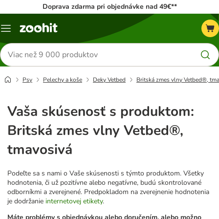
Doprava zdarma pri objednávke nad 49€**
Kategórie
Hľadať
produkty
Psy
Pelechy a koše
Deky Vetbed
Britská zmes vlny Vetbed®, tm
Vaša skúsenosť s produktom:
Britská zmes vlny Vetbed®,
tmavosivá
Podeľte sa s nami o Vaše skúsenosti s týmto produktom. Všetky
hodnotenia, či už pozitívne alebo negatívne, budú skontrolované
odborníkmi a zverejnené. Predpokladom na zverejnenie hodnotenia
je dodržanie
internetovej etikety
.
Máte problémy s objednávkou alebo doručením, alebo možno