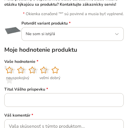
otázku týkajúcu sa produktu? Kontaktujte zákaznícky servis!
Okienka označené "*" sú povinné a musia byť vyplnené.
Potvrdiť variant produktu
*
Nie som si istý/á
Moje hodnotenie produktu
Vaše hodnotenie
*
1
2
3
4
5
neuspokojivý
veľmi dobrý
Titul Vášho príspevku
*
Váš komentár
*