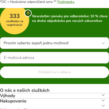
*OC = Nezáväzne odporúčaná cena **
Podmienky.
333
Newsletter: ponuky pre odberateľov; 10 % zľava
na druhú objednávku pre nových zákazníkov
zooBodov za
registráciu!
Prosím vyberte aspoň jednu možnosť
Prihlásiť sa k odberu
O nás a našich službách
Výhody
Nakupovanie