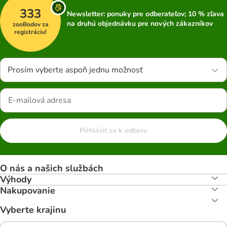
333
Newsletter: ponuky pre odberateľov; 10 % zľava
na druhú objednávku pre nových zákazníkov
zooBodov za
registráciu!
Prosím vyberte aspoň jednu možnosť
Prihlásiť sa k odberu
O nás a našich službách
Výhody
Nakupovanie
Vyberte krajinu