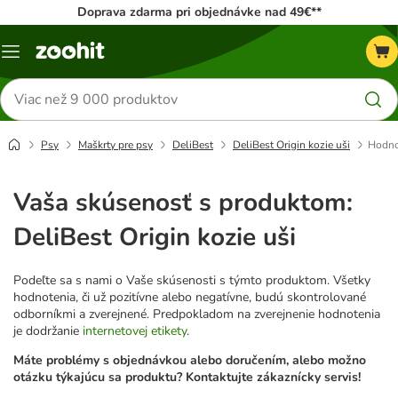
Doprava zdarma pri objednávke nad 49€**
Kategórie
Hľadať
produkty
Psy
Maškrty pre psy
DeliBest
DeliBest Origin kozie uši
Hodno
Vaša skúsenosť s produktom:
DeliBest Origin kozie uši
Podeľte sa s nami o Vaše skúsenosti s týmto produktom. Všetky
hodnotenia, či už pozitívne alebo negatívne, budú skontrolované
odborníkmi a zverejnené. Predpokladom na zverejnenie hodnotenia
je dodržanie
internetovej etikety
.
Máte problémy s objednávkou alebo doručením, alebo možno
otázku týkajúcu sa produktu? Kontaktujte zákaznícky servis!