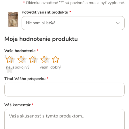
Okienka označené "*" sú povinné a musia byť vyplnené.
Potvrdiť variant produktu
*
Nie som si istý/á
Moje hodnotenie produktu
Vaše hodnotenie
*
1
2
3
4
5
neuspokojivý
veľmi dobrý
Titul Vášho príspevku
*
Váš komentár
*