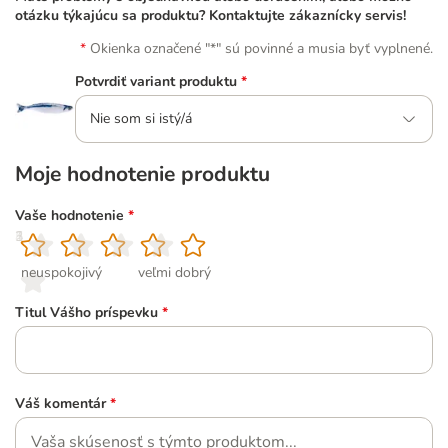
otázku týkajúcu sa produktu? Kontaktujte zákaznícky servis!
Okienka označené "*" sú povinné a musia byť vyplnené.
Potvrdiť variant produktu
*
Nie som si istý/á
Moje hodnotenie produktu
Vaše hodnotenie
*
1
2
3
4
5
neuspokojivý
veľmi dobrý
Titul Vášho príspevku
*
Váš komentár
*