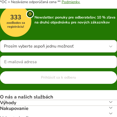
*OC = Nezáväzne odporúčaná cena **
Podmienky.
333
Newsletter: ponuky pre odberateľov; 10 % zľava
na druhú objednávku pre nových zákazníkov
zooBodov za
registráciu!
Prosím vyberte aspoň jednu možnosť
Prihlásiť sa k odberu
O nás a našich službách
Výhody
Nakupovanie